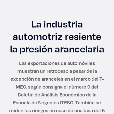
Enlaces de interés
Aspirantes
La industria
Becas
automotriz resiente
Graduaciones
la presión arancelaria
CRUCE
Las exportaciones de automóviles
muestran un retroceso a pesar de la
Derecho
excepción de aranceles en el marco del T-
MEC, según consigna el número 9 del
Lo más buscado
Boletín de Análisis Económico de la
Escuela de Negocios ITESO. También se
Carreras
miden los riesgos en caso de una tasa del 5